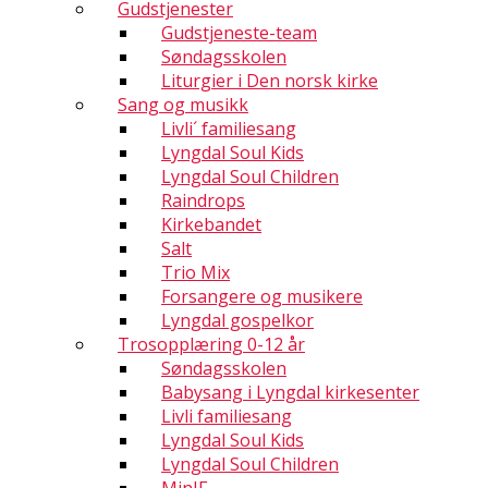
Gudstjenester
Gudstjeneste-team
Søndagsskolen
Liturgier i Den norsk kirke
Sang og musikk
Livli´ familiesang
Lyngdal Soul Kids
Lyngdal Soul Children
Raindrops
Kirkebandet
Salt
Trio Mix
Forsangere og musikere
Lyngdal gospelkor
Trosopplæring 0-12 år
Søndagsskolen
Babysang i Lyngdal kirkesenter
Livli familiesang
Lyngdal Soul Kids
Lyngdal Soul Children