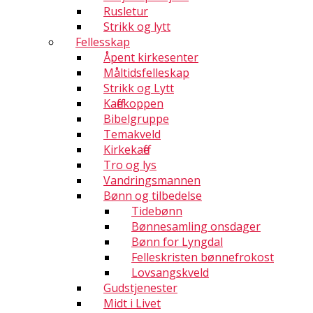
Rusletur
Strikk og lytt
Fellesskap
Åpent kirkesenter
Måltidsfelleskap
Strikk og Lytt
Kaffekoppen
Bibelgruppe
Temakveld
Kirkekaffe
Tro og lys
Vandringsmannen
Bønn og tilbedelse
Tidebønn
Bønnesamling onsdager
Bønn for Lyngdal
Felleskristen bønnefrokost
Lovsangskveld
Gudstjenester
Midt i Livet