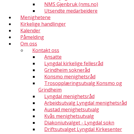
NMS Gjenbruk (nms.no)
Utsendte medarbeidere
Menighetene
Kirkelige handlinger
Kalender
Påmelding
Om oss
Kontakt oss
Ansatte
Lyngdal kirkelige fellesråd
Grindheim sokneråd
Konsmo menighetsråd
Trosopplæringsutvalg Konsmo og
Grindheim
Lyngdal menighetsråd
Arbeidsutvalg Lyngdal menighetsråd
Austad menighetsutvalg
Kvås menighetsutvalg
Diakoniutvalget - Lyngdal sokn
Driftsutvalget Lyngdal Kirkesenter