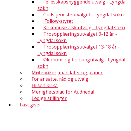
Fellesskapsbyggende utvalg - Lyngdal
sokn
Gudstjenesteutvalget - Lyngdal sokn
iFollow-styret
Kirkemusikalsk utvalg - Lyngdal sokn
Trosopplæringsutvalget 0-12 år -
Lyngdal sokn
Trosopplæringsutvalget 13-18 år -
Lyngdal sokn
Økonomi og bookingutvalg - Lyngdal
sokn
Møtebøker, mandater og planer
For ansatte, råd og utvalg
Hilsen kirka
Menighetsblad for Audnedal
Ledige stillinger
Fast giver