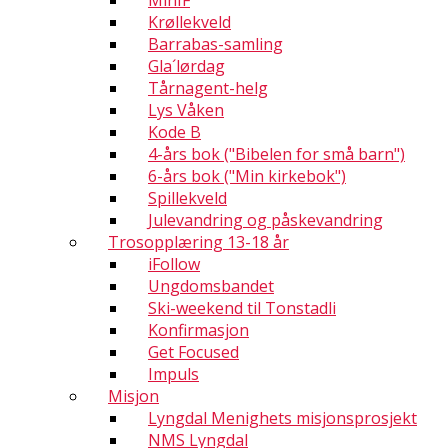
MinIF
Krøllekveld
Barrabas-samling
Gla´lørdag
Tårnagent-helg
Lys Våken
Kode B
4-års bok ("Bibelen for små barn")
6-års bok ("Min kirkebok")
Spillekveld
Julevandring og påskevandring
Trosopplæring 13-18 år
iFollow
Ungdomsbandet
Ski-weekend til Tonstadli
Konfirmasjon
Get Focused
Impuls
Misjon
Lyngdal Menighets misjonsprosjekt
NMS Lyngdal