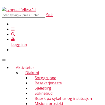
Søk
Logg inn
Aktiviteter
Diakoni
Sorggruppe
Besøkstjeneste
Sjelesorg
Soknebud
Besøk på sykehus og institusjon
Misjonsprosjekt