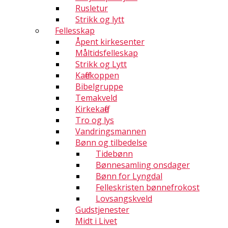
Rusletur
Strikk og lytt
Fellesskap
Åpent kirkesenter
Måltidsfelleskap
Strikk og Lytt
Kaffekoppen
Bibelgruppe
Temakveld
Kirkekaffe
Tro og lys
Vandringsmannen
Bønn og tilbedelse
Tidebønn
Bønnesamling onsdager
Bønn for Lyngdal
Felleskristen bønnefrokost
Lovsangskveld
Gudstjenester
Midt i Livet