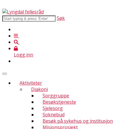
Søk
Logg inn
Aktiviteter
Diakoni
Sorggruppe
Besøkstjeneste
Sjelesorg
Soknebud
Besøk på sykehus og institusjon
Misjonsprosjekt