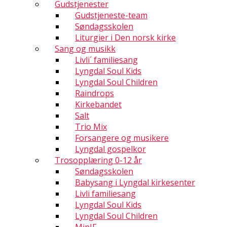
Gudstjenester
Gudstjeneste-team
Søndagsskolen
Liturgier i Den norsk kirke
Sang og musikk
Livli´ familiesang
Lyngdal Soul Kids
Lyngdal Soul Children
Raindrops
Kirkebandet
Salt
Trio Mix
Forsangere og musikere
Lyngdal gospelkor
Trosopplæring 0-12 år
Søndagsskolen
Babysang i Lyngdal kirkesenter
Livli familiesang
Lyngdal Soul Kids
Lyngdal Soul Children