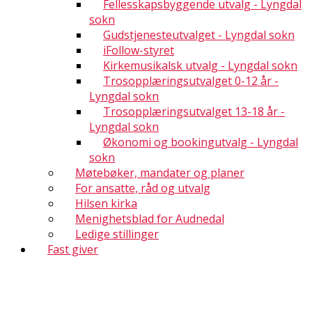
Fellesskapsbyggende utvalg - Lyngdal
sokn
Gudstjenesteutvalget - Lyngdal sokn
iFollow-styret
Kirkemusikalsk utvalg - Lyngdal sokn
Trosopplæringsutvalget 0-12 år -
Lyngdal sokn
Trosopplæringsutvalget 13-18 år -
Lyngdal sokn
Økonomi og bookingutvalg - Lyngdal
sokn
Møtebøker, mandater og planer
For ansatte, råd og utvalg
Hilsen kirka
Menighetsblad for Audnedal
Ledige stillinger
Fast giver