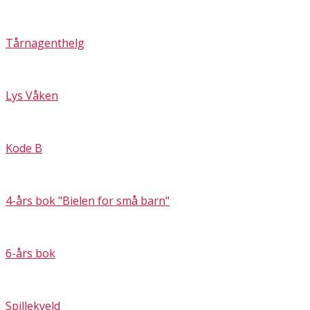
Tårnagenthelg
Lys Våken
Kode B
4-års bok "Bielen for små barn"
6-års bok
Spillekveld