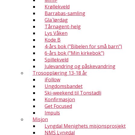
MinIF
Krøllekveld
Barrabas-samling
Gla´lørdag
Tårnagent-helg
Lys Våken
Kode B
4-års bok ("Bibelen for små barn")
6-års bok ("Min kirkebok")
Spillekveld
Julevandring og påskevandring
Trosopplæring 13-18 år
iFollow
Ungdomsbandet
Ski-weekend til Tonstadli
Konfirmasjon
Get Focused
Impuls
Misjon
Lyngdal Menighets misjonsprosjekt
NMS Lyngdal