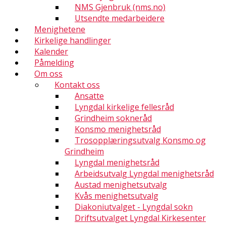
NMS Gjenbruk (nms.no)
Utsendte medarbeidere
Menighetene
Kirkelige handlinger
Kalender
Påmelding
Om oss
Kontakt oss
Ansatte
Lyngdal kirkelige fellesråd
Grindheim sokneråd
Konsmo menighetsråd
Trosopplæringsutvalg Konsmo og
Grindheim
Lyngdal menighetsråd
Arbeidsutvalg Lyngdal menighetsråd
Austad menighetsutvalg
Kvås menighetsutvalg
Diakoniutvalget - Lyngdal sokn
Driftsutvalget Lyngdal Kirkesenter