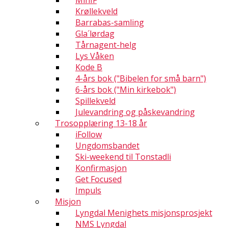
MinIF
Krøllekveld
Barrabas-samling
Gla´lørdag
Tårnagent-helg
Lys Våken
Kode B
4-års bok ("Bibelen for små barn")
6-års bok ("Min kirkebok")
Spillekveld
Julevandring og påskevandring
Trosopplæring 13-18 år
iFollow
Ungdomsbandet
Ski-weekend til Tonstadli
Konfirmasjon
Get Focused
Impuls
Misjon
Lyngdal Menighets misjonsprosjekt
NMS Lyngdal