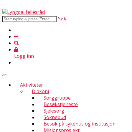
Søk
Logg inn
Aktiviteter
Diakoni
Sorggruppe
Besøkstjeneste
Sjelesorg
Soknebud
Besøk på sykehus og institusjon
Misjonsprosjekt