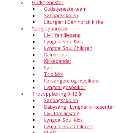
Gudstjenester
Gudstjeneste-team
Søndagsskolen
Liturgier i Den norsk kirke
Sang og musikk
Livli´ familiesang
Lyngdal Soul Kids
Lyngdal Soul Children
Raindrops
Kirkebandet
Salt
Trio Mix
Forsangere og musikere
Lyngdal gospelkor
Trosopplæring 0-12 år
Søndagsskolen
Babysang i Lyngdal kirkesenter
Livli familiesang
Lyngdal Soul Kids
Lyngdal Soul Children