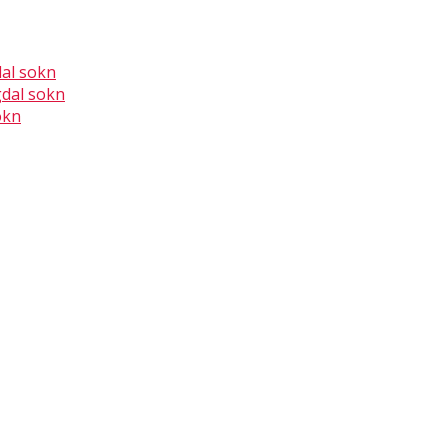
dal sokn
gdal sokn
okn