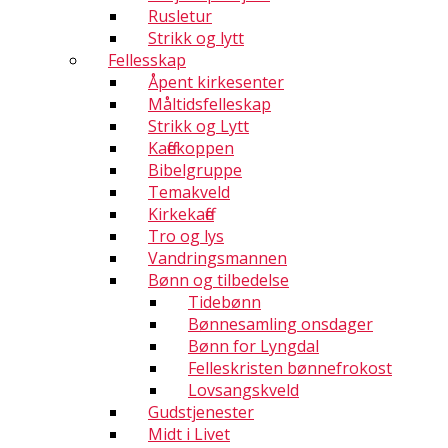
Rusletur
Strikk og lytt
Fellesskap
Åpent kirkesenter
Måltidsfelleskap
Strikk og Lytt
Kaffekoppen
Bibelgruppe
Temakveld
Kirkekaffe
Tro og lys
Vandringsmannen
Bønn og tilbedelse
Tidebønn
Bønnesamling onsdager
Bønn for Lyngdal
Felleskristen bønnefrokost
Lovsangskveld
Gudstjenester
Midt i Livet