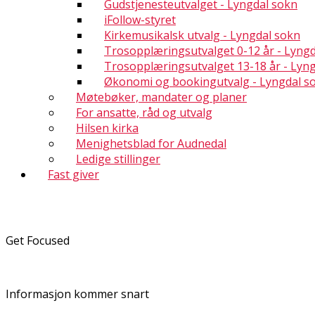
Gudstjenesteutvalget - Lyngdal sokn
iFollow-styret
Kirkemusikalsk utvalg - Lyngdal sokn
Trosopplæringsutvalget 0-12 år - Lyng
Trosopplæringsutvalget 13-18 år - Lyn
Økonomi og bookingutvalg - Lyngdal s
Møtebøker, mandater og planer
For ansatte, råd og utvalg
Hilsen kirka
Menighetsblad for Audnedal
Ledige stillinger
Fast giver
Get Focused
Informasjon kommer snart