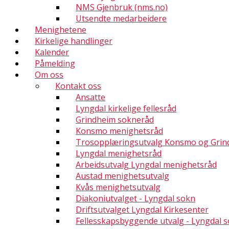
NMS Gjenbruk (nms.no)
Utsendte medarbeidere
Menighetene
Kirkelige handlinger
Kalender
Påmelding
Om oss
Kontakt oss
Ansatte
Lyngdal kirkelige fellesråd
Grindheim sokneråd
Konsmo menighetsråd
Trosopplæringsutvalg Konsmo og Grin
Lyngdal menighetsråd
Arbeidsutvalg Lyngdal menighetsråd
Austad menighetsutvalg
Kvås menighetsutvalg
Diakoniutvalget - Lyngdal sokn
Driftsutvalget Lyngdal Kirkesenter
Fellesskapsbyggende utvalg - Lyngdal 