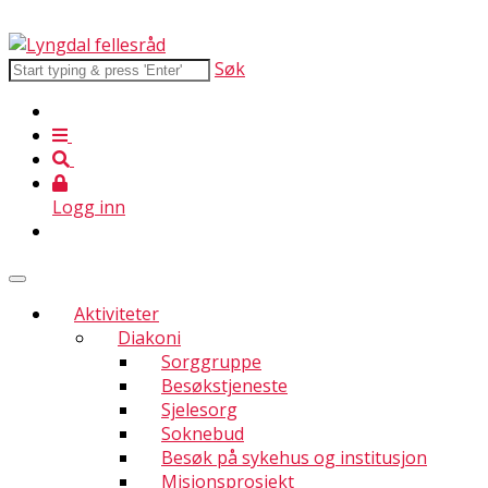
Søk
Logg inn
Aktiviteter
Diakoni
Sorggruppe
Besøkstjeneste
Sjelesorg
Soknebud
Besøk på sykehus og institusjon
Misjonsprosjekt