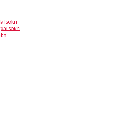
dal sokn
gdal sokn
okn