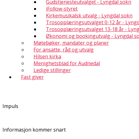
Gudstjenesteutvalget - Lyngdal sokn
iFollow-styret
Kirkemusikalsk utvalg - Lyngdal sokn
Trosopplæringsutvalget 0-12 år - Lyng
Trosopplæringsutvalget 13-18 år - Lyn
Økonomi og bookingutvalg - Lyngdal s
Møtebøker, mandater og planer
For ansatte, råd og utvalg
Hilsen kirka
Menighetsblad for Audnedal
Ledige stillinger
Fast giver
Impuls
Informasjon kommer snart