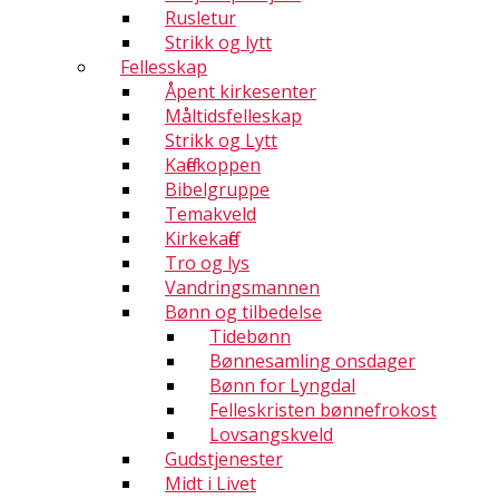
Rusletur
Strikk og lytt
Fellesskap
Åpent kirkesenter
Måltidsfelleskap
Strikk og Lytt
Kaffekoppen
Bibelgruppe
Temakveld
Kirkekaffe
Tro og lys
Vandringsmannen
Bønn og tilbedelse
Tidebønn
Bønnesamling onsdager
Bønn for Lyngdal
Felleskristen bønnefrokost
Lovsangskveld
Gudstjenester
Midt i Livet