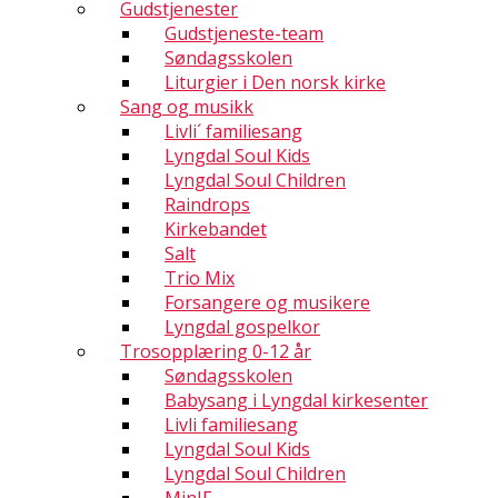
Gudstjenester
Gudstjeneste-team
Søndagsskolen
Liturgier i Den norsk kirke
Sang og musikk
Livli´ familiesang
Lyngdal Soul Kids
Lyngdal Soul Children
Raindrops
Kirkebandet
Salt
Trio Mix
Forsangere og musikere
Lyngdal gospelkor
Trosopplæring 0-12 år
Søndagsskolen
Babysang i Lyngdal kirkesenter
Livli familiesang
Lyngdal Soul Kids
Lyngdal Soul Children