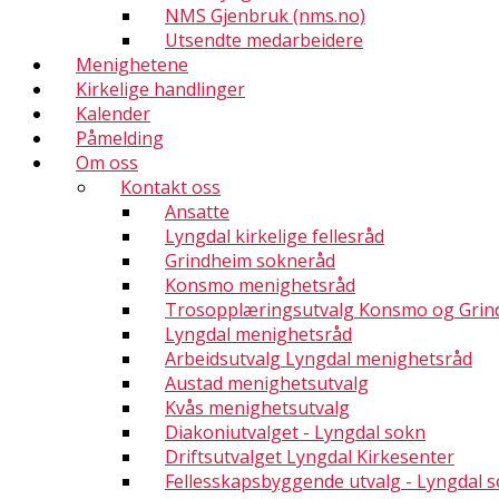
NMS Gjenbruk (nms.no)
Utsendte medarbeidere
Menighetene
Kirkelige handlinger
Kalender
Påmelding
Om oss
Kontakt oss
Ansatte
Lyngdal kirkelige fellesråd
Grindheim sokneråd
Konsmo menighetsråd
Trosopplæringsutvalg Konsmo og Grin
Lyngdal menighetsråd
Arbeidsutvalg Lyngdal menighetsråd
Austad menighetsutvalg
Kvås menighetsutvalg
Diakoniutvalget - Lyngdal sokn
Driftsutvalget Lyngdal Kirkesenter
Fellesskapsbyggende utvalg - Lyngdal 