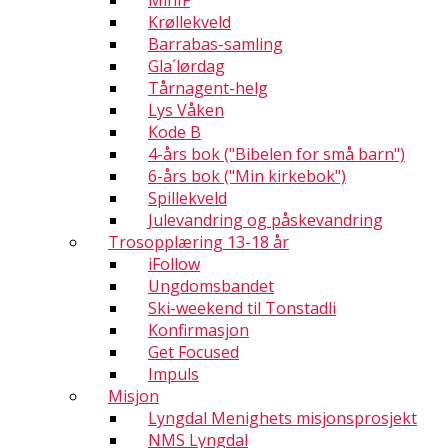
MinIF
Krøllekveld
Barrabas-samling
Gla´lørdag
Tårnagent-helg
Lys Våken
Kode B
4-års bok ("Bibelen for små barn")
6-års bok ("Min kirkebok")
Spillekveld
Julevandring og påskevandring
Trosopplæring 13-18 år
iFollow
Ungdomsbandet
Ski-weekend til Tonstadli
Konfirmasjon
Get Focused
Impuls
Misjon
Lyngdal Menighets misjonsprosjekt
NMS Lyngdal