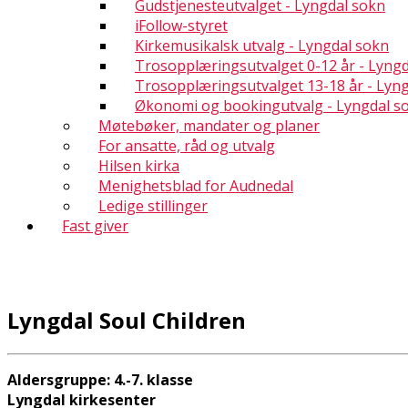
Gudstjenesteutvalget - Lyngdal sokn
iFollow-styret
Kirkemusikalsk utvalg - Lyngdal sokn
Trosopplæringsutvalget 0-12 år - Lyng
Trosopplæringsutvalget 13-18 år - Lyn
Økonomi og bookingutvalg - Lyngdal s
Møtebøker, mandater og planer
For ansatte, råd og utvalg
Hilsen kirka
Menighetsblad for Audnedal
Ledige stillinger
Fast giver
Lyngdal Soul Children
Aldersgruppe: 4.-7. klasse
Lyngdal kirkesenter