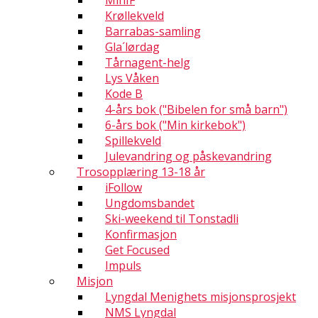
MinIF
Krøllekveld
Barrabas-samling
Gla´lørdag
Tårnagent-helg
Lys Våken
Kode B
4-års bok ("Bibelen for små barn")
6-års bok ("Min kirkebok")
Spillekveld
Julevandring og påskevandring
Trosopplæring 13-18 år
iFollow
Ungdomsbandet
Ski-weekend til Tonstadli
Konfirmasjon
Get Focused
Impuls
Misjon
Lyngdal Menighets misjonsprosjekt
NMS Lyngdal