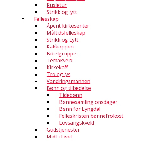
Rusletur
Strikk og lytt
Fellesskap
Åpent kirkesenter
Måltidsfelleskap
Strikk og Lytt
Kaffekoppen
Bibelgruppe
Temakveld
Kirkekaffe
Tro og lys
Vandringsmannen
Bønn og tilbedelse
Tidebønn
Bønnesamling onsdager
Bønn for Lyngdal
Felleskristen bønnefrokost
Lovsangskveld
Gudstjenester
Midt i Livet