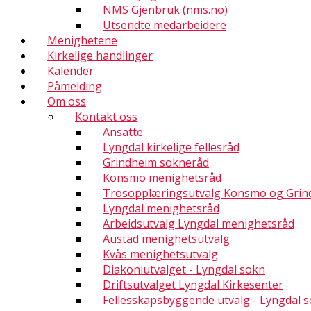
NMS Gjenbruk (nms.no)
Utsendte medarbeidere
Menighetene
Kirkelige handlinger
Kalender
Påmelding
Om oss
Kontakt oss
Ansatte
Lyngdal kirkelige fellesråd
Grindheim sokneråd
Konsmo menighetsråd
Trosopplæringsutvalg Konsmo og Grin
Lyngdal menighetsråd
Arbeidsutvalg Lyngdal menighetsråd
Austad menighetsutvalg
Kvås menighetsutvalg
Diakoniutvalget - Lyngdal sokn
Driftsutvalget Lyngdal Kirkesenter
Fellesskapsbyggende utvalg - Lyngdal 