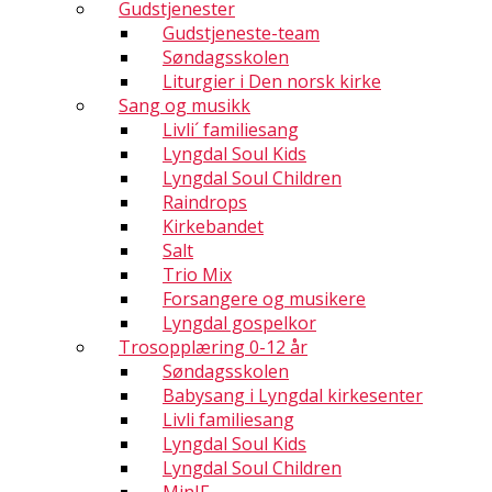
Gudstjenester
Gudstjeneste-team
Søndagsskolen
Liturgier i Den norsk kirke
Sang og musikk
Livli´ familiesang
Lyngdal Soul Kids
Lyngdal Soul Children
Raindrops
Kirkebandet
Salt
Trio Mix
Forsangere og musikere
Lyngdal gospelkor
Trosopplæring 0-12 år
Søndagsskolen
Babysang i Lyngdal kirkesenter
Livli familiesang
Lyngdal Soul Kids
Lyngdal Soul Children