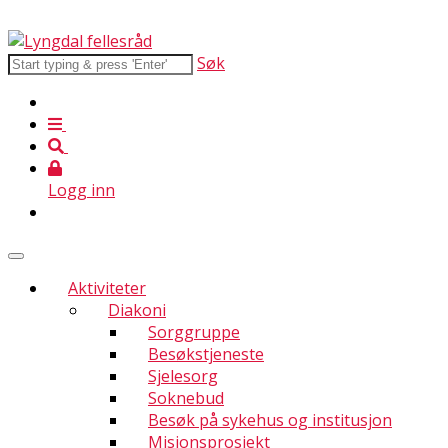
Søk
Logg inn
Aktiviteter
Diakoni
Sorggruppe
Besøkstjeneste
Sjelesorg
Soknebud
Besøk på sykehus og institusjon
Misjonsprosjekt