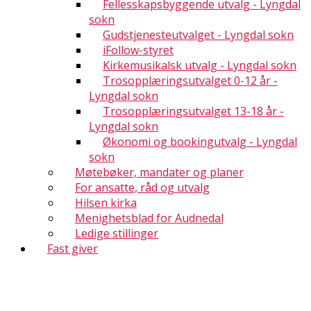
Fellesskapsbyggende utvalg - Lyngdal
sokn
Gudstjenesteutvalget - Lyngdal sokn
iFollow-styret
Kirkemusikalsk utvalg - Lyngdal sokn
Trosopplæringsutvalget 0-12 år -
Lyngdal sokn
Trosopplæringsutvalget 13-18 år -
Lyngdal sokn
Økonomi og bookingutvalg - Lyngdal
sokn
Møtebøker, mandater og planer
For ansatte, råd og utvalg
Hilsen kirka
Menighetsblad for Audnedal
Ledige stillinger
Fast giver