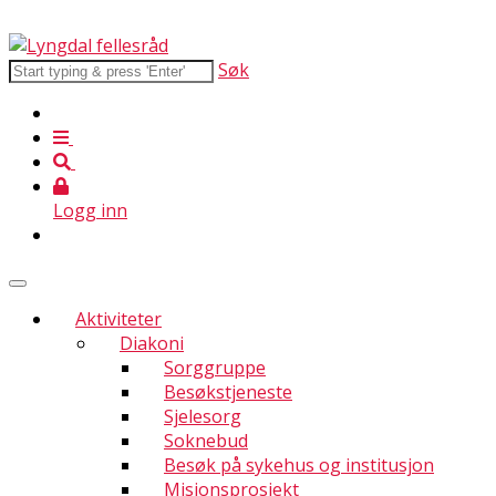
Søk
Logg inn
Aktiviteter
Diakoni
Sorggruppe
Besøkstjeneste
Sjelesorg
Soknebud
Besøk på sykehus og institusjon
Misjonsprosjekt