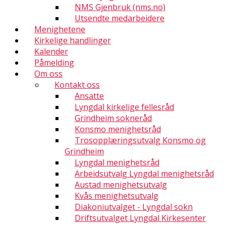
NMS Gjenbruk (nms.no)
Utsendte medarbeidere
Menighetene
Kirkelige handlinger
Kalender
Påmelding
Om oss
Kontakt oss
Ansatte
Lyngdal kirkelige fellesråd
Grindheim sokneråd
Konsmo menighetsråd
Trosopplæringsutvalg Konsmo og
Grindheim
Lyngdal menighetsråd
Arbeidsutvalg Lyngdal menighetsråd
Austad menighetsutvalg
Kvås menighetsutvalg
Diakoniutvalget - Lyngdal sokn
Driftsutvalget Lyngdal Kirkesenter