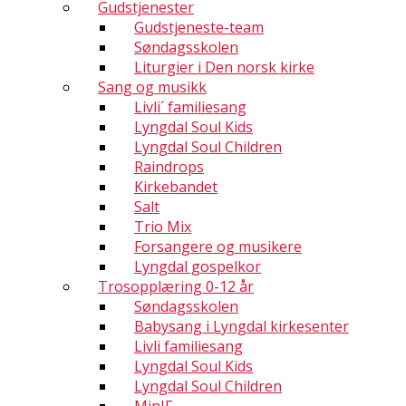
Gudstjenester
Gudstjeneste-team
Søndagsskolen
Liturgier i Den norsk kirke
Sang og musikk
Livli´ familiesang
Lyngdal Soul Kids
Lyngdal Soul Children
Raindrops
Kirkebandet
Salt
Trio Mix
Forsangere og musikere
Lyngdal gospelkor
Trosopplæring 0-12 år
Søndagsskolen
Babysang i Lyngdal kirkesenter
Livli familiesang
Lyngdal Soul Kids
Lyngdal Soul Children