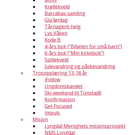
MinIF
Krøllekveld
Barrabas-samling
Gla´lørdag
Tårnagent-helg
Lys Våken
Kode B
4-års bok ("Bibelen for små barn")
6-års bok ("Min kirkebok")
Spillekveld
Julevandring og påskevandring
Trosopplæring 13-18 år
iFollow
Ungdomsbandet
Ski-weekend til Tonstadli
Konfirmasjon
Get Focused
Impuls
Misjon
Lyngdal Menighets misjonsprosjekt
NMS Lyngdal