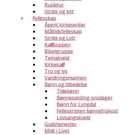
Rusletur
Strikk og lytt
Fellesskap
Åpent kirkesenter
Måltidsfelleskap
Strikk og Lytt
Kaffekoppen
Bibelgruppe
Temakveld
Kirkekaffe
Tro og lys
Vandringsmannen
Bønn og tilbedelse
Tidebønn
Bønnesamling onsdager
Bønn for Lyngdal
Felleskristen bønnefrokost
Lovsangskveld
Gudstjenester
Midt i Livet