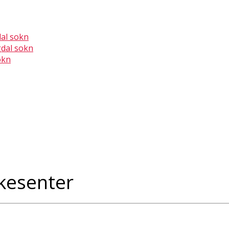
dal sokn
gdal sokn
okn
rkesenter