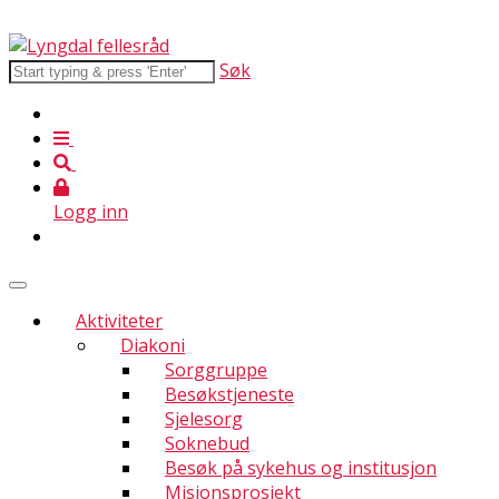
Søk
Logg inn
Aktiviteter
Diakoni
Sorggruppe
Besøkstjeneste
Sjelesorg
Soknebud
Besøk på sykehus og institusjon
Misjonsprosjekt