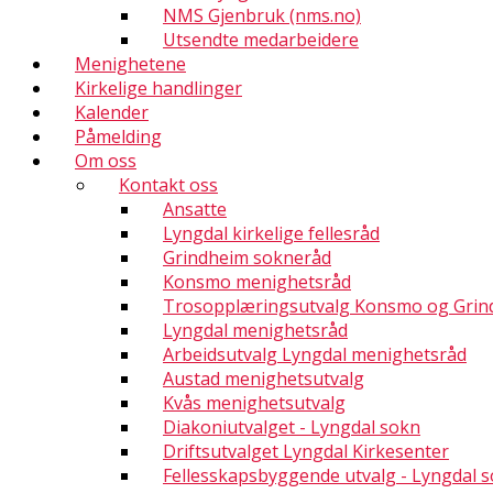
NMS Gjenbruk (nms.no)
Utsendte medarbeidere
Menighetene
Kirkelige handlinger
Kalender
Påmelding
Om oss
Kontakt oss
Ansatte
Lyngdal kirkelige fellesråd
Grindheim sokneråd
Konsmo menighetsråd
Trosopplæringsutvalg Konsmo og Grin
Lyngdal menighetsråd
Arbeidsutvalg Lyngdal menighetsråd
Austad menighetsutvalg
Kvås menighetsutvalg
Diakoniutvalget - Lyngdal sokn
Driftsutvalget Lyngdal Kirkesenter
Fellesskapsbyggende utvalg - Lyngdal 