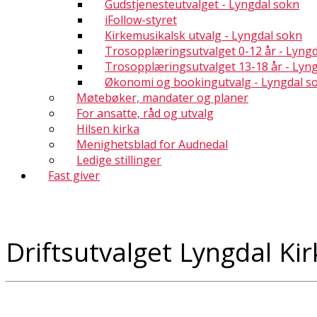
Gudstjenesteutvalget - Lyngdal sokn
iFollow-styret
Kirkemusikalsk utvalg - Lyngdal sokn
Trosopplæringsutvalget 0-12 år - Lyng
Trosopplæringsutvalget 13-18 år - Lyn
Økonomi og bookingutvalg - Lyngdal s
Møtebøker, mandater og planer
For ansatte, råd og utvalg
Hilsen kirka
Menighetsblad for Audnedal
Ledige stillinger
Fast giver
Driftsutvalget Lyngdal Ki