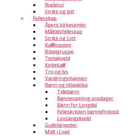
Rusletur
Strikk og lytt
Fellesskap
Åpent kirkesenter
Måltidsfelleskap
Strikk og Lytt
Kaffekoppen
Bibelgruppe
Temakveld
Kirkekaffe
Tro og lys
Vandringsmannen
Bønn og tilbedelse
Tidebønn
Bønnesamling onsdager
Bønn for Lyngdal
Felleskristen bønnefrokost
Lovsangskveld
Gudstjenester
Midt i Livet