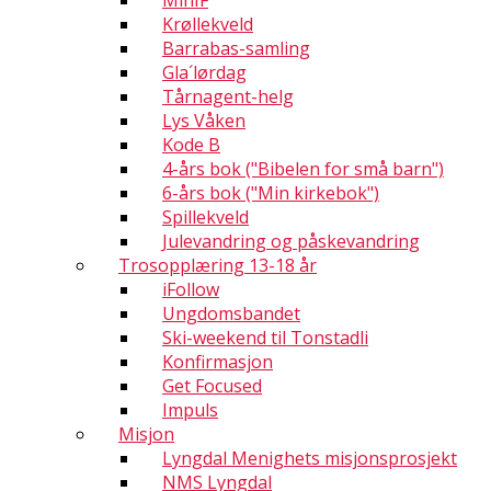
MinIF
Krøllekveld
Barrabas-samling
Gla´lørdag
Tårnagent-helg
Lys Våken
Kode B
4-års bok ("Bibelen for små barn")
6-års bok ("Min kirkebok")
Spillekveld
Julevandring og påskevandring
Trosopplæring 13-18 år
iFollow
Ungdomsbandet
Ski-weekend til Tonstadli
Konfirmasjon
Get Focused
Impuls
Misjon
Lyngdal Menighets misjonsprosjekt
NMS Lyngdal