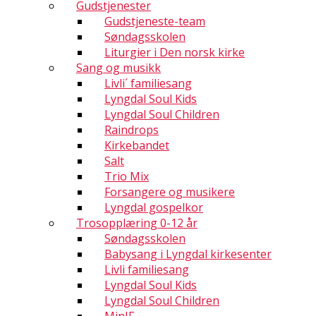
Gudstjenester
Gudstjeneste-team
Søndagsskolen
Liturgier i Den norsk kirke
Sang og musikk
Livli´ familiesang
Lyngdal Soul Kids
Lyngdal Soul Children
Raindrops
Kirkebandet
Salt
Trio Mix
Forsangere og musikere
Lyngdal gospelkor
Trosopplæring 0-12 år
Søndagsskolen
Babysang i Lyngdal kirkesenter
Livli familiesang
Lyngdal Soul Kids
Lyngdal Soul Children