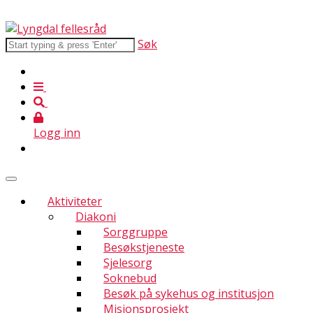
Søk
Logg inn
Aktiviteter
Diakoni
Sorggruppe
Besøkstjeneste
Sjelesorg
Soknebud
Besøk på sykehus og institusjon
Misjonsprosjekt