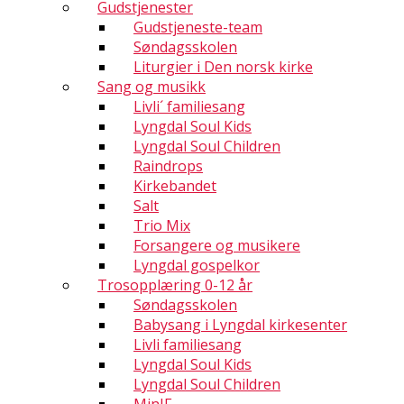
Gudstjenester
Gudstjeneste-team
Søndagsskolen
Liturgier i Den norsk kirke
Sang og musikk
Livli´ familiesang
Lyngdal Soul Kids
Lyngdal Soul Children
Raindrops
Kirkebandet
Salt
Trio Mix
Forsangere og musikere
Lyngdal gospelkor
Trosopplæring 0-12 år
Søndagsskolen
Babysang i Lyngdal kirkesenter
Livli familiesang
Lyngdal Soul Kids
Lyngdal Soul Children