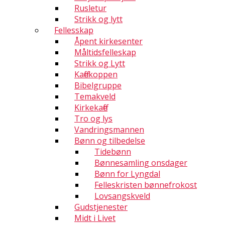
Rusletur
Strikk og lytt
Fellesskap
Åpent kirkesenter
Måltidsfelleskap
Strikk og Lytt
Kaffekoppen
Bibelgruppe
Temakveld
Kirkekaffe
Tro og lys
Vandringsmannen
Bønn og tilbedelse
Tidebønn
Bønnesamling onsdager
Bønn for Lyngdal
Felleskristen bønnefrokost
Lovsangskveld
Gudstjenester
Midt i Livet