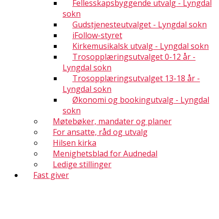
Fellesskapsbyggende utvalg - Lyngdal
sokn
Gudstjenesteutvalget - Lyngdal sokn
iFollow-styret
Kirkemusikalsk utvalg - Lyngdal sokn
Trosopplæringsutvalget 0-12 år -
Lyngdal sokn
Trosopplæringsutvalget 13-18 år -
Lyngdal sokn
Økonomi og bookingutvalg - Lyngdal
sokn
Møtebøker, mandater og planer
For ansatte, råd og utvalg
Hilsen kirka
Menighetsblad for Audnedal
Ledige stillinger
Fast giver