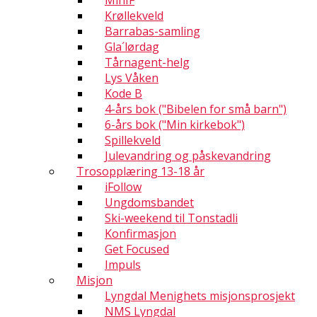
MinIF
Krøllekveld
Barrabas-samling
Gla´lørdag
Tårnagent-helg
Lys Våken
Kode B
4-års bok ("Bibelen for små barn")
6-års bok ("Min kirkebok")
Spillekveld
Julevandring og påskevandring
Trosopplæring 13-18 år
iFollow
Ungdomsbandet
Ski-weekend til Tonstadli
Konfirmasjon
Get Focused
Impuls
Misjon
Lyngdal Menighets misjonsprosjekt
NMS Lyngdal