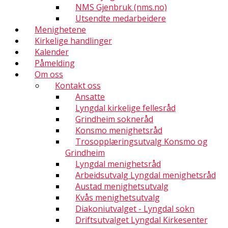
NMS Gjenbruk (nms.no)
Utsendte medarbeidere
Menighetene
Kirkelige handlinger
Kalender
Påmelding
Om oss
Kontakt oss
Ansatte
Lyngdal kirkelige fellesråd
Grindheim sokneråd
Konsmo menighetsråd
Trosopplæringsutvalg Konsmo og
Grindheim
Lyngdal menighetsråd
Arbeidsutvalg Lyngdal menighetsråd
Austad menighetsutvalg
Kvås menighetsutvalg
Diakoniutvalget - Lyngdal sokn
Driftsutvalget Lyngdal Kirkesenter