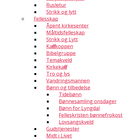
Rusletur
Strikk og lytt
Fellesskap
Åpent kirkesenter
Måltidsfelleskap
Strikk og Lytt
Kaffekoppen
Bibelgruppe
Temakveld
Kirkekaffe
Tro og lys
Vandringsmannen
Bønn og tilbedelse
Tidebønn
Bønnesamling onsdager
Bønn for Lyngdal
Felleskristen bønnefrokost
Lovsangskveld
Gudstjenester
Midt i Livet