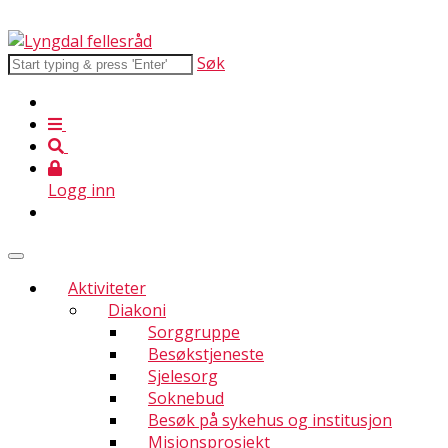
Søk
Logg inn
Aktiviteter
Diakoni
Sorggruppe
Besøkstjeneste
Sjelesorg
Soknebud
Besøk på sykehus og institusjon
Misjonsprosjekt