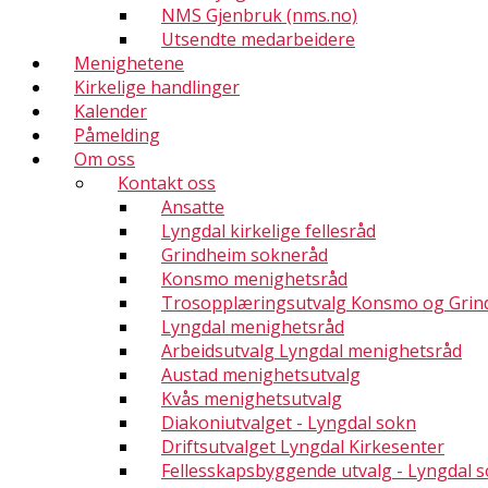
NMS Gjenbruk (nms.no)
Utsendte medarbeidere
Menighetene
Kirkelige handlinger
Kalender
Påmelding
Om oss
Kontakt oss
Ansatte
Lyngdal kirkelige fellesråd
Grindheim sokneråd
Konsmo menighetsråd
Trosopplæringsutvalg Konsmo og Grin
Lyngdal menighetsråd
Arbeidsutvalg Lyngdal menighetsråd
Austad menighetsutvalg
Kvås menighetsutvalg
Diakoniutvalget - Lyngdal sokn
Driftsutvalget Lyngdal Kirkesenter
Fellesskapsbyggende utvalg - Lyngdal 