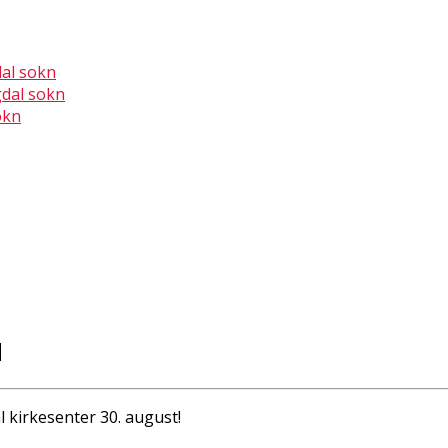
dal sokn
gdal sokn
okn
d
l kirkesenter 30. august!