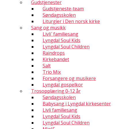
Gudstjenester
Gudstjeneste-team
Søndagsskolen
Liturgier i Den norsk kirke
Sang og musikk
Livli´ familiesang
Lyngdal Soul Kids
Lyngdal Soul Children
Raindrops
Kirkebandet
Salt
Trio Mix
Forsangere og musikere
Lyngdal gospelkor
Trosopplæring 0-12 år
Søndagsskolen
Babysang i Lyngdal kirkesenter
Livli familiesang
Lyngdal Soul Kids
Lyngdal Soul Children