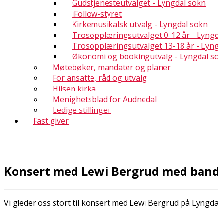
Gudstjenesteutvalget - Lyngdal sokn
iFollow-styret
Kirkemusikalsk utvalg - Lyngdal sokn
Trosopplæringsutvalget 0-12 år - Lyng
Trosopplæringsutvalget 13-18 år - Lyn
Økonomi og bookingutvalg - Lyngdal s
Møtebøker, mandater og planer
For ansatte, råd og utvalg
Hilsen kirka
Menighetsblad for Audnedal
Ledige stillinger
Fast giver
Konsert med Lewi Bergrud med ban
Vi gleder oss stort til konsert med Lewi Bergrud på Lyngda