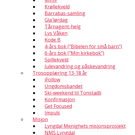
MinIF
Krøllekveld
Barrabas-samling
Gla´lørdag
Tårnagent-helg
Lys Våken
Kode B
4-års bok ("Bibelen for små barn")
6-års bok ("Min kirkebok")
Spillekveld
Julevandring og påskevandring
Trosopplæring 13-18 år
iFollow
Ungdomsbandet
Ski-weekend til Tonstadli
Konfirmasjon
Get Focused
Impuls
Misjon
Lyngdal Menighets misjonsprosjekt
NMS Lyngdal