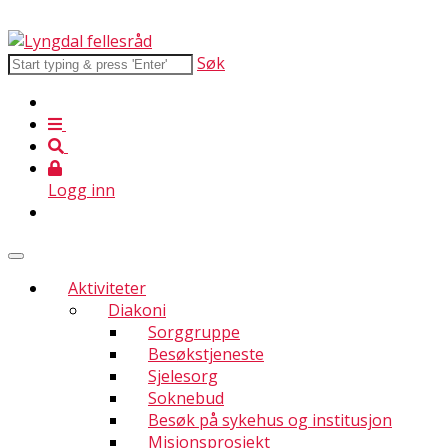
Søk
Logg inn
Aktiviteter
Diakoni
Sorggruppe
Besøkstjeneste
Sjelesorg
Soknebud
Besøk på sykehus og institusjon
Misjonsprosjekt