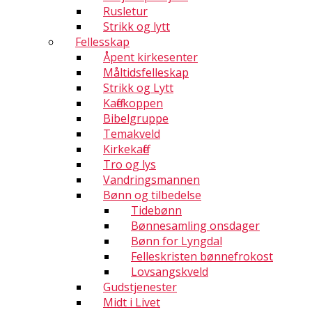
Rusletur
Strikk og lytt
Fellesskap
Åpent kirkesenter
Måltidsfelleskap
Strikk og Lytt
Kaffekoppen
Bibelgruppe
Temakveld
Kirkekaffe
Tro og lys
Vandringsmannen
Bønn og tilbedelse
Tidebønn
Bønnesamling onsdager
Bønn for Lyngdal
Felleskristen bønnefrokost
Lovsangskveld
Gudstjenester
Midt i Livet