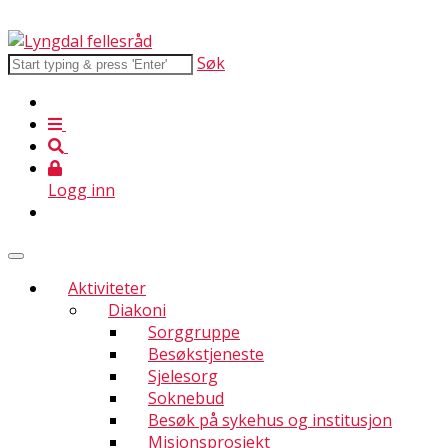
Søk
Logg inn
Aktiviteter
Diakoni
Sorggruppe
Besøkstjeneste
Sjelesorg
Soknebud
Besøk på sykehus og institusjon
Misjonsprosjekt