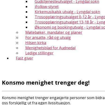
Gudstjenesteutvalget - Lyngdal sokn
iFollow-styret
Kirkemusikalsk utvalg - Lyngdal sokn
Trosopplæringsutvalget 0-12 år - Lyng
Trosopplæringsutvalget 13-18 år - Lyn
Økonomi og bookingutvalg - Lyngdal s
Møtebøker, mandater og planer
For ansatte, råd og utvalg
Hilsen kirka
Menighetsblad for Audnedal
Ledige stillinger
Fast giver
Konsmo menighet trenger deg!
Konsmo menighet trenger engasjerte personer som bidrar på f
oss forskjellig ut fra egen livssituasjon.