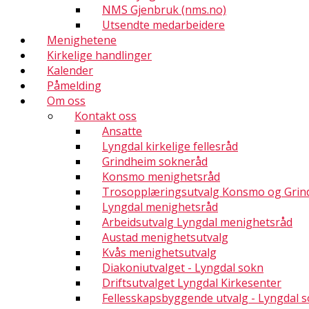
NMS Gjenbruk (nms.no)
Utsendte medarbeidere
Menighetene
Kirkelige handlinger
Kalender
Påmelding
Om oss
Kontakt oss
Ansatte
Lyngdal kirkelige fellesråd
Grindheim sokneråd
Konsmo menighetsråd
Trosopplæringsutvalg Konsmo og Grin
Lyngdal menighetsråd
Arbeidsutvalg Lyngdal menighetsråd
Austad menighetsutvalg
Kvås menighetsutvalg
Diakoniutvalget - Lyngdal sokn
Driftsutvalget Lyngdal Kirkesenter
Fellesskapsbyggende utvalg - Lyngdal 