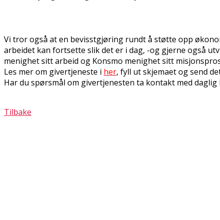
Vi tror også at en bevisstgjøring rundt å støtte opp økonom
arbeidet kan fortsette slik det er i dag, -og gjerne også u
menighet sitt arbeid og Konsmo menighet sitt misjonsprosj
Les mer om givertjeneste i
her
, fyll ut skjemaet og send 
Har du spørsmål om givertjenesten ta kontakt med daglig l
Tilbake