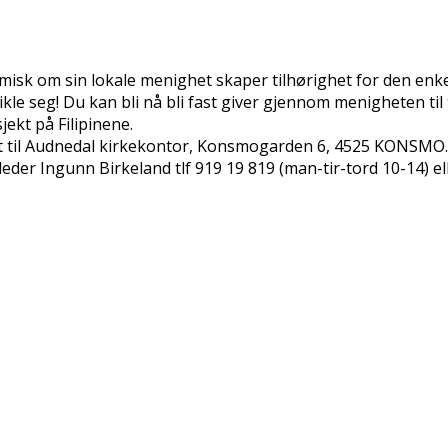
isk om sin lokale menighet skaper tilhørighet for den enkelt
tvikle seg! Du kan bli nå bli fast giver gjennom menigheten t
ekt på Filipinene.
det til Audnedal kirkekontor, Konsmogarden 6, 4525 KONSMO.
eder Ingunn Birkeland tlf 919 19 819 (man-tir-tord 10-14) e