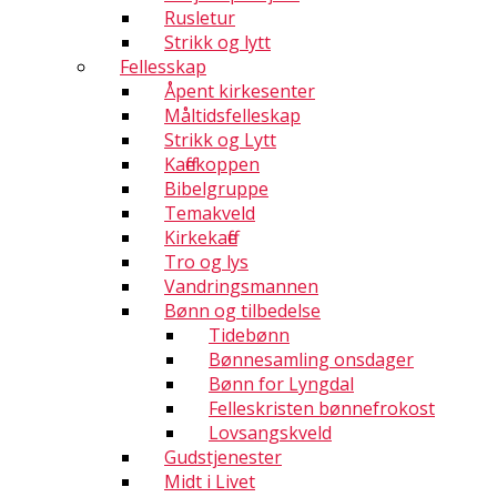
Rusletur
Strikk og lytt
Fellesskap
Åpent kirkesenter
Måltidsfelleskap
Strikk og Lytt
Kaffekoppen
Bibelgruppe
Temakveld
Kirkekaffe
Tro og lys
Vandringsmannen
Bønn og tilbedelse
Tidebønn
Bønnesamling onsdager
Bønn for Lyngdal
Felleskristen bønnefrokost
Lovsangskveld
Gudstjenester
Midt i Livet