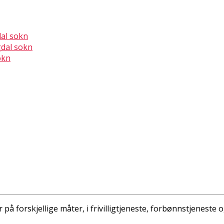
dal sokn
gdal sokn
okn
orskjellige måter, i frivilligtjeneste, forbønnstjeneste og g