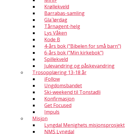
MinIF
Krøllekveld
Barrabas-samling
Gla´lørdag
Tårnagent-helg
Lys Våken
Kode B
4-års bok ("Bibelen for små barn")
6-års bok ("Min kirkebok")
Spillekveld
Julevandring og påskevandring
Trosopplæring 13-18 år
iFollow
Ungdomsbandet
Ski-weekend til Tonstadli
Konfirmasjon
Get Focused
Impuls
Misjon
Lyngdal Menighets misjonsprosjekt
NMS Lyngdal