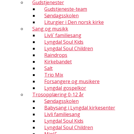
Gudstjenester
Gudstjeneste-team
Søndagsskolen
Liturgier i Den norsk kirke
Sang og musikk
Livli´ familiesang
Lyngdal Soul Kids
Lyngdal Soul Children
Raindrops
Kirkebandet
Salt
Trio Mix
Forsangere og musikere
Lyngdal gospelkor
Trosopplæring 0-12 år
Søndagsskolen
Babysang i Lyngdal kirkesenter
Livli familiesang
Lyngdal Soul Kids
Lyngdal Soul Children